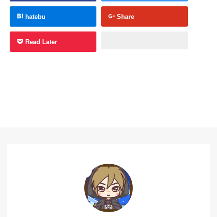
hatebu
Share
Read Later