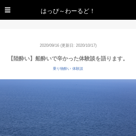
はっぴ～わーるど！
☰
2020/09/16
(更新日: 2020/10/17)
【陸酔い】船酔いで辛かった体験談を語ります。
乗り物酔い
体験談