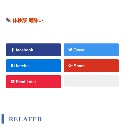
体験談
船酔い
facebook
Tweet
hatebu
Share
Read Later
RELATED