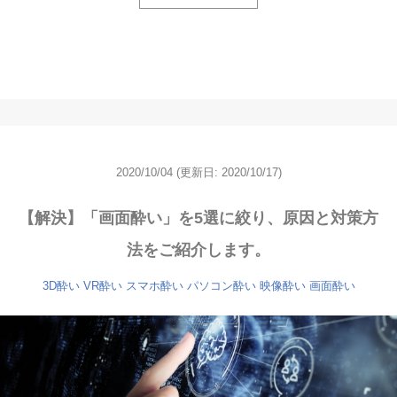
2020/10/04
(更新日: 2020/10/17)
【解決】「画面酔い」を5選に絞り、原因と対策方
法をご紹介します。
3D酔い
VR酔い
スマホ酔い
パソコン酔い
映像酔い
画面酔い