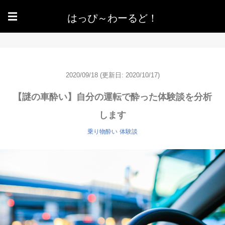
はっぴ～わーるど！
☰
2020/09/18
(更新日: 2020/10/17)
【謎の車酔い】自分の運転で酔った体験談を分析
します
乗り物酔い
体験談