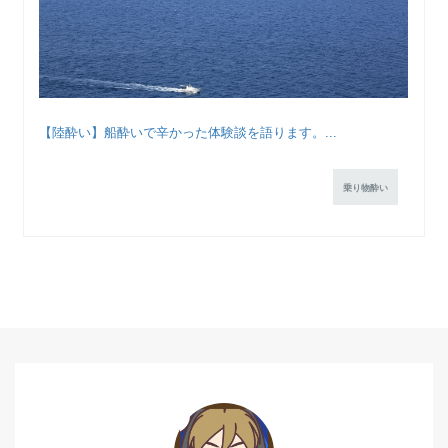
【陸酔い】船酔いで辛かった体験談を語ります。...
乗り物酔い