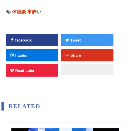
体験談
車酔い
facebook
Tweet
hatebu
Share
Read Later
RELATED