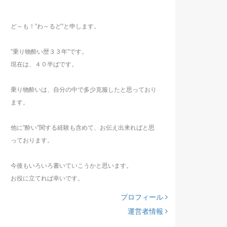
ど～も！”わ～るど”と申します。
”乗り物酔い歴３３年”です。
現在は、４０半ばです。
乗り物酔いは、自分の中で多少克服したと思っており
ます。
他に”酔い”関する経験も含めて、お伝え出来ればと思
っております。
今後もいろいろ書いていこうかと思います。
お役に立てれば幸いです。
プロフィール
運営者情報