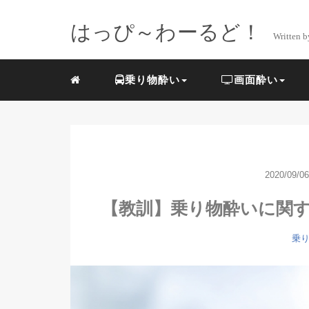
はっぴ～わーるど！
Writte
乗り物酔い
画面酔い
2020/09/06
【教訓】乗り物酔いに関
乗