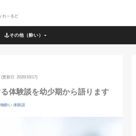
n by わ～るど
その他（酔い）
(更新日: 2020/10/17)
する体験談を幼少期から語ります
り物酔い
体験談