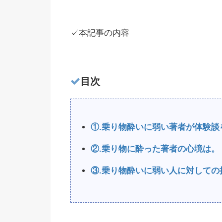
✓本記事の内容
目次
①.乗り物酔いに弱い著者が体験談
②.乗り物に酔った著者の心境は。
③.乗り物酔いに弱い人に対しての